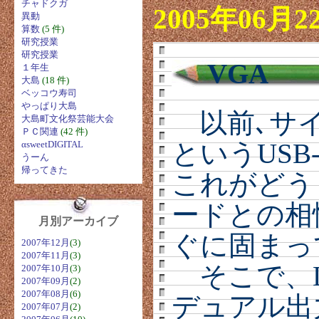
チャドクガ
2005年06月2
異動
算数
(5 件)
研究授業
研究授業
VGA
１年生
大島
(18 件)
ベッコウ寿司
やっぱり大島
以前､サイ
大島町文化祭芸能大会
ＰＣ関連
(42 件)
というUSB
αsweetDIGITAL
うーん
帰ってきた
これがどう
ードとの相
月別アーカイブ
ぐに固まっ
2007年12月
(3)
2007年11月
(3)
そこで、Low
2007年10月
(3)
2007年09月
(2)
2007年08月
(6)
デュアル出
2007年07月
(2)