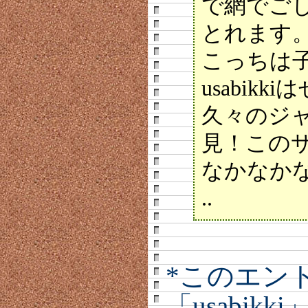
で網でご
とれます
こっちは
usabik
久々のジ
見！この
なかなか
..
*このエン
「usabik