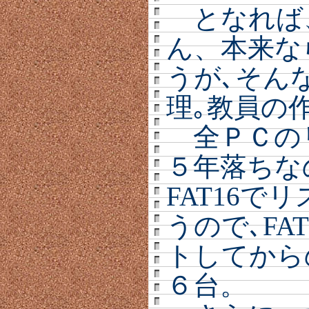
となれば
ん、本来な
うが､そん
理｡教員の
全ＰＣのリ
５年落ちなの
FAT16で
うので､FA
トしてから
６台。