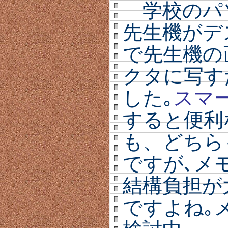
学校のパ
先生機がデ
で先生機の
クタに写す
した｡
スマ
すると便利
も、どちら
ですが､メ
結構負担が
ですよね｡