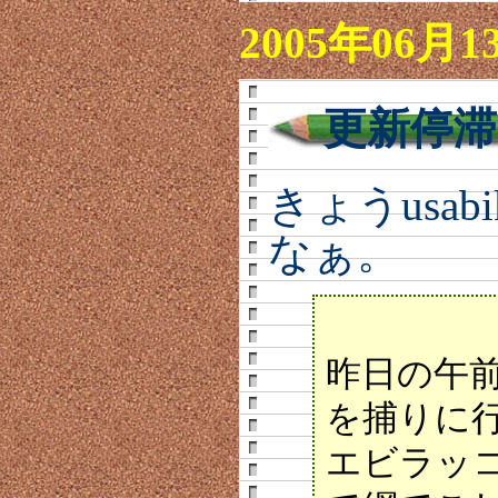
2005年06月1
更新停滞(B
きょうusab
なぁ。
昨日の午
を捕りに
エビラッ