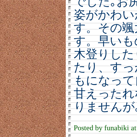
でした｡お
姿がかわい
す。その颯
す。早いも
木登りした
たり、すっ
もになって
甘えったれ
りませんが
Posted by funabiki a