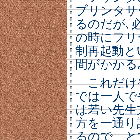
プリンタサ
るのだが､
の時にフリ
制再起動と
間がかかる
これだけ
では一人で
は若い先生
方を一通り
るので、と