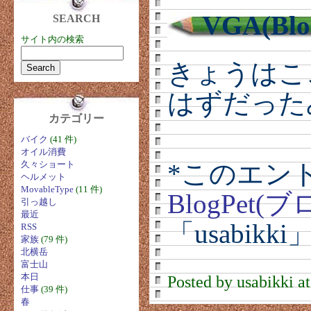
VGA(Blo
SEARCH
サイト内の検索
きょうはこ
はずだった
カテゴリー
バイク
(41 件)
オイル消費
久々ショート
*このエン
ヘルメット
MovableType
(11 件)
BlogPet
引っ越し
最近
「usabik
RSS
家族
(79 件)
北横岳
富士山
本日
Posted by usabikki a
仕事
(39 件)
春