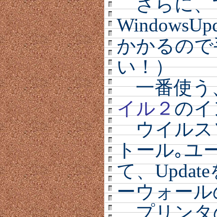
さらに、
Windows
かかるので
い！）
一番使う
イル２
のイ
ウイルス
トール｡ユ
て、Upda
ーウォール
プリンタ