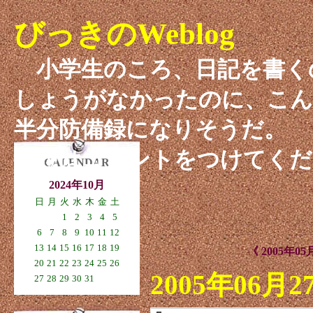
びっきのWeblog
小学生のころ、日記を書く
しょうがなかったのに、こん
半分防備録になりそうだ。
感想はコメントをつけてくだ
CALENDAR
2024年10月
日
月
火
水
木
金
土
1
2
3
4
5
6
7
8
9
10
11
12
13
14
15
16
17
18
19
《 2005年05
20
21
22
23
24
25
26
2005年06月2
27
28
29
30
31