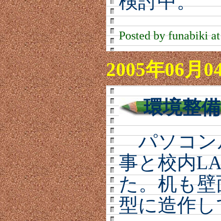
検討中。
Posted by funabiki a
2005年06月0
環境整備
パソコンル
事と校内L
た。机も壁
型に造作し