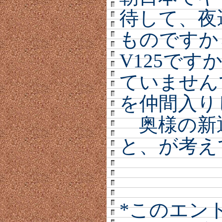
待して、夜
ものですか
V125で
ていません
を仲間入り
奥様の新
と、が考え
*このエン