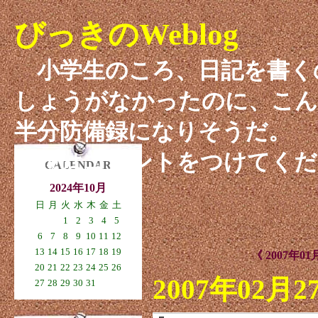
びっきのWeblog
小学生のころ、日記を書く
しょうがなかったのに、こん
半分防備録になりそうだ。
感想はコメントをつけてくだ
CALENDAR
2024年10月
日
月
火
水
木
金
土
1
2
3
4
5
6
7
8
9
10
11
12
13
14
15
16
17
18
19
《 2007年01
20
21
22
23
24
25
26
2007年02月2
27
28
29
30
31