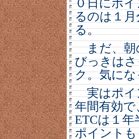
０日にポイ
るのは１月
る。
まだ、朝
びっきはさ
ク。気にな
実はポイ
年間有効で
ETCは１
ポイントも