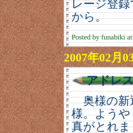
レージ登録
から。
Posted by funabiki a
2007年02月0
アドレスV
奥様の新
様。ようや
真がとれま