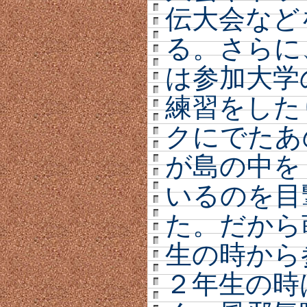
伝大会など
る。さらに
は参加大学
練習をした
クにでたあ
が島の中を
いるのを目
た。だから
生の時から
２年生の時