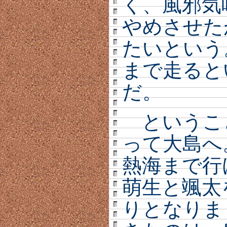
く、風邪気
やめさせた
たいという
まで走ると
だ。
というこ
って大島へ
熱海まで行
萌生と颯太
りとなりま