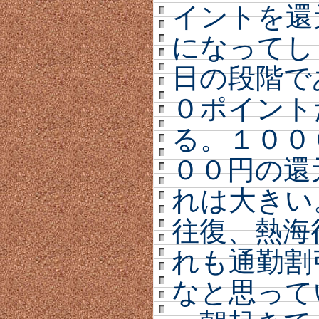
イントを還
になってし
日の段階で
０ポイント
る。１００
００円の還
れは大きい
往復、熱海
れも通勤割
なと思って