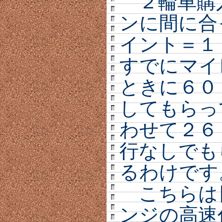
２輪車購
ンに間に合
イント＝１
すでにマイ
ときに６０
してもらっ
わせて２６
行なしでも
るわけです
こちらは
ンジの高速