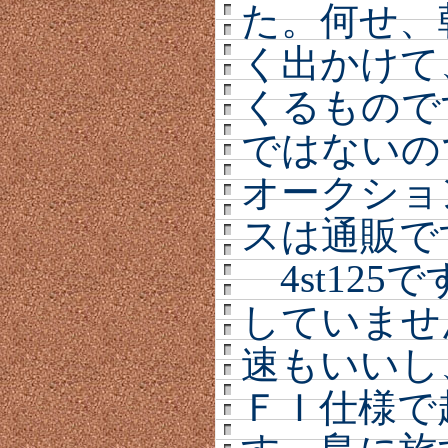
た。何せ、
く出かけて
くるものです
ではないの
オークショ
スは通販で
4st125
していませ
速もいいし
ＦＩ仕様で