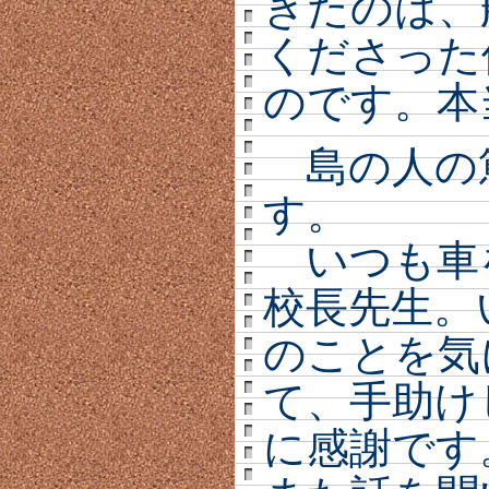
きたのは、
くださった
のです。本
島の人の
す。
いつも車
校長先生。
のことを気
て、手助け
に感謝です