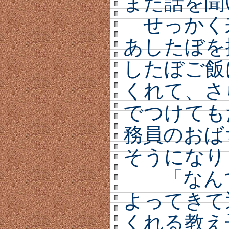
また話を聞
せっかく
あしたぼを
したぼご飯
くれて、さ
でつけても
務員のおば
そうになり
「なんで
よってきて
くれる教え