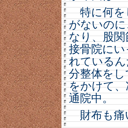
特に何を
がないのに
なり、股関
接骨院にい
れているん
分整体をし
をかけて、
通院中。
財布も痛