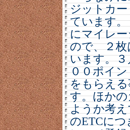
ジットカー
ています。
にマイレー
ので、２枚
います。３
００ポイン
をもらえる
す。ほかの
ようか考え
のETCに