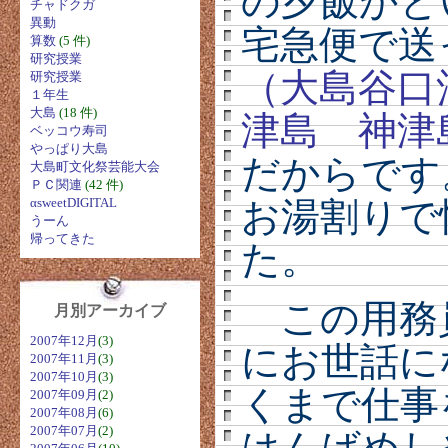
の夕飯かと
チャドクガ
異動
宅急便で
算数
(5 件)
研究授業
（大島谷口
研究授業
１年生
大島
(18 件)
津島 神津
ベッコウ寿司
やっぱり大島
だからです
大島町文化祭芸能大会
ＰＣ関連
(42 件)
αsweetDIGITAL
お湯割りで
うーん
帰ってきた
た。
この用務
月別アーカイブ
2007年12月
(3)
にお世話に
2007年11月
(3)
2007年10月
(3)
くまで仕事
2007年09月
(2)
2007年08月
(6)
2007年07月
(2)
はんばめし