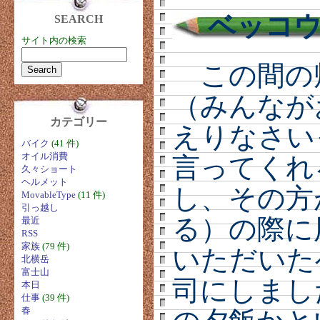
ベッコ
SEARCH
サイト内の検索
この間の
（みんなが
カテゴリー
えりなさい
バイク
(41 件)
オイル消費
言ってくれ
久々ショート
ヘルメット
し、その方
MovableType
(11 件)
引っ越し
る）の際に
最近
RSS
家族
(79 件)
いただいた
北横岳
富士山
司にしまし
本日
仕事
(39 件)
春