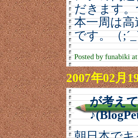
だきます。
本一周は高
です。（;´_
Posted by funabiki a
2007年02月1
が考え
♪(BlogPe
朝日本でキ