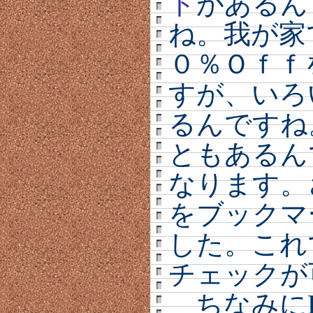
ト
があるん
ね。我が家
０％Ｏｆｆ
すが、いろ
るんですね
ともあるん
なります。
をブックマ
した。これ
チェックが
ちなみにE