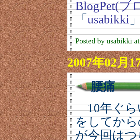
BlogPet
「
usabikki
Posted by usabikki a
2007年02月1
腰痛
10年ぐら
をしてから
が今回はつ