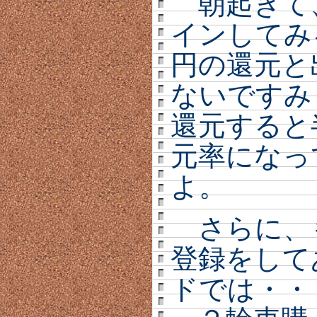
朝起きて
インしてみ
円の還元と
ないですみ
還元すると
元率になっ
よ。
さらに、
登録をして
ドでは・・