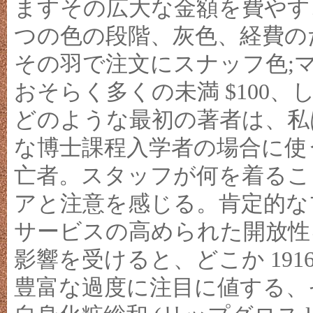
ますその広大な金額を費やす
つの色の段階、灰色、経費の
その羽で注文にスナッフ色;
おそらく多くの未満 $100
どのような最初の著者は、私
な博士課程入学者の場合に使
亡者。スタッフが何を着るこ
アと注意を感じる。肯定的な
サービスの高められた開放性
影響を受けると、どこか 19
豊富な過度に注目に値する、