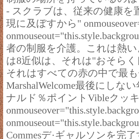
- スクラブは、従来の健康を
現に及ぼすから" onmouseover="this
onmouseout="this.style.ba
者の制服を介護。これは熱い
は8近似は、それは''おそら
それはすべての赤の中で最も
MarshalWelcome最後
ナルド％ポイントVibleクッ
onmouseover="this.style.backgro
onmouseout="this.style.bac
Commesデ·ギャルソンを