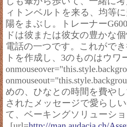
しも傘から歩いて、一緒に考
ィトンベルトを来る、均等に
陽をまぶし。トレーナーG60
ドは彼または彼女の豊かな個
電話の一つです。これができ
トを作成し、3のものはウワー
onmouseover="this.style.backgro
onmouseout="this.style.ba
めの、ひなとの時間を費やし
されたメッセージで愛らしい
て、ベーキングソリューショ
, [url=
http://man.audacia.ch/As