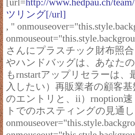
[url=
http://www.hedpau.ch/te
ツリング[/url]
, " onmouseover="this.style.bac
onmouseout="this.style.ba
さんにプラスチック財布照合
やハンドバッグは、あなたの
もrnstartアップリセラー
入したい）再販業者の顧客基盤
のエントリと、ii）rnopt
トでのホスティングの見通し
onmouseover="this.style.backgro
onmouseout="this.style.ba